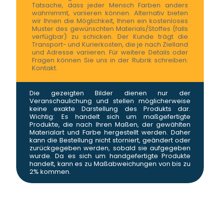
Tatsache, dass jeder Mensch Farben anders
wahrnimmt, variieren können. Alternativ bieten
wir Ihnen die Möglichkeit, Ihnen ein kostenloses
Muster des gewünschten Materials/Stoffes (falls
verfügbar) zu schicken. Der Kunde trägt die
Transport- und Kurierkosten, die je nach Zielland
und Adresse variieren. Für weitere Details oder
Fragen können Sie uns in der Rubrik schreiben:
Kontakt.
Die gezeigten Bilder dienen nur der
Veranschaulichung und stellen möglicherweise
keine exakte Darstellung des Produkts dar.
Wichtig: Es handelt sich um maßgefertigte
Produkte, die nach Ihren Maßen, der gewählten
Materialart und Farbe hergestellt werden. Daher
kann die Bestellung nicht storniert, geändert oder
zurückgegeben werden, sobald sie aufgegeben
wurde. Da es sich um handgefertigte Produkte
handelt, kann es zu Maßabweichungen von bis zu
2% kommen.