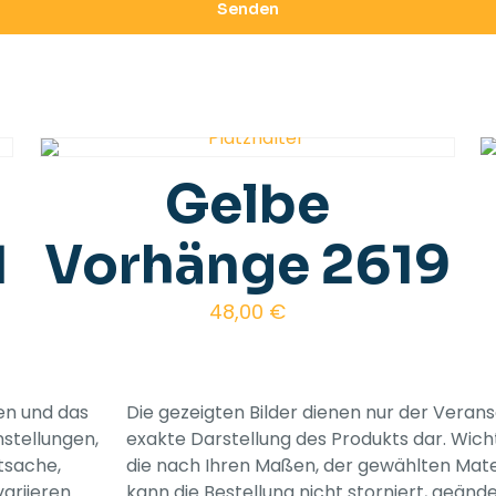
Gelbe
1
Vorhänge 2619
48,00
€
ben und das
Die gezeigten Bilder dienen nur der Veran
nstellungen,
exakte Darstellung des Produkts dar. Wich
tsache,
die nach Ihren Maßen, der gewählten Mate
ariieren
kann die Bestellung nicht storniert, geän