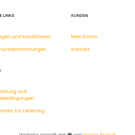
E LINKS
KUNDEN
ngen und Konditionen
Mein Konto
hutzbestimmungen
Kontakt
G
tattung und
ebedingungen
ionen zur Lieferung
Website erstellt mit ❤️ von
Better Brands