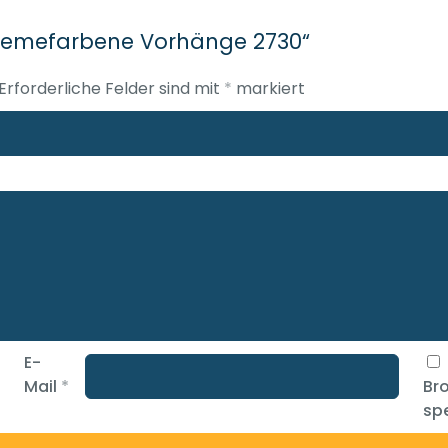
„Cremefarbene Vorhänge 2730“
Erforderliche Felder sind mit
*
markiert
E-
Mail
*
Br
spe