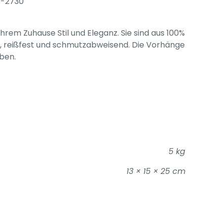
X-2730
hrem Zuhause Stil und Eleganz. Sie sind aus 100%
st, reißfest und schmutzabweisend. Die Vorhänge
ben.
5 kg
13 × 15 × 25 cm