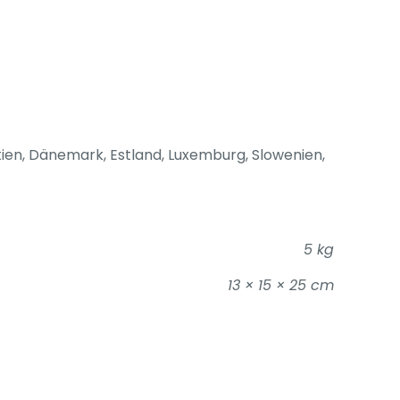
atien, Dänemark, Estland, Luxemburg, Slowenien,
5 kg
13 × 15 × 25 cm