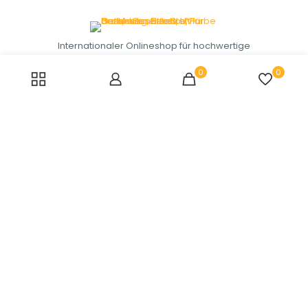
Internationaler Onlineshop für hochwertige
Textilien. Wählen Sie Vorhänge für den
Innen- und Außenbereich Ihres Hauses
0
0
sowie andere Produkte. Unsere
hochwertigen Vorhänge, die mit einem
maßgeschneiderten, luxuriösen Stil
entworfen wurden, sind alle für die Ewigkeit
gemacht.
NÜTZLICHE LINKS
BEDINGUNGEN UND KONDITIONEN
DATENSCHUTZBESTIMMUNGEN
LIEFERUNG