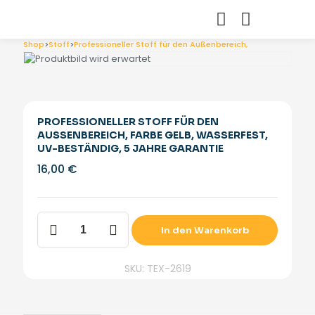
Shop
>
Stoff
>
Professioneller Stoff für den Außenbereich, Farbe Gelb, wa
PROFESSIONELLER STOFF FÜR DEN
AUSSENBEREICH, FARBE GELB, WASSERFEST, U
V-BESTÄNDIG, 5 JAHRE GARANTIE
16,00
€
Professioneller
In den Warenkorb
Stoff
für
den
SKU: TEX-2619
Außenbereich,
Farbe
Gelb,
wasserfest,