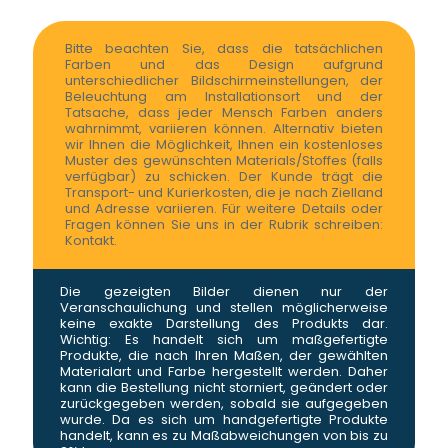
Bitte beachten Sie, dass die tatsächlichen
Farben und das Design aufgrund
unterschiedlicher Bildschirmeinstellungen, der
Beleuchtung am Installationsort und der
Tatsache, dass jeder Mensch Farben anders
wahrnimmt, variieren können. Alternativ bieten
wir Ihnen die Möglichkeit, Ihnen ein kostenloses
Muster des gewünschten Materials/Stoffes (falls
verfügbar) zu schicken. Der Kunde trägt die
Transport- und Kurierkosten, die je nach Zielland
und Adresse variieren. Für weitere Details oder
Fragen können Sie uns in der Rubrik schreiben:
Kontakt.
Die gezeigten Bilder dienen nur der
Veranschaulichung und stellen möglicherweise
keine exakte Darstellung des Produkts dar.
Wichtig: Es handelt sich um maßgefertigte
Produkte, die nach Ihren Maßen, der gewählten
Materialart und Farbe hergestellt werden. Daher
kann die Bestellung nicht storniert, geändert oder
zurückgegeben werden, sobald sie aufgegeben
wurde. Da es sich um handgefertigte Produkte
handelt, kann es zu Maßabweichungen von bis zu