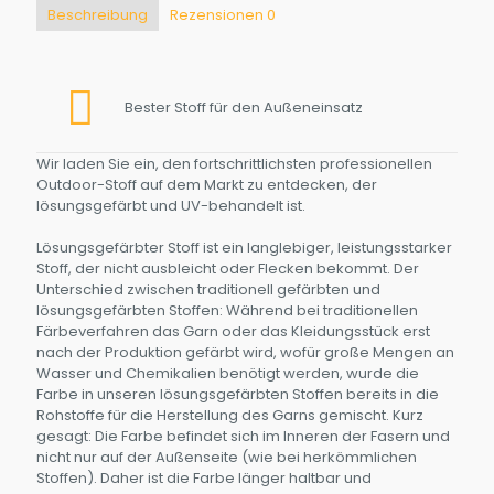
Beschreibung
UV-
Rezensionen
0
beständig,
5
Jahre
Garantie
Bester Stoff für den Außeneinsatz
Menge
Wir laden Sie ein, den fortschrittlichsten professionellen
Outdoor-Stoff auf dem Markt zu entdecken, der
lösungsgefärbt und UV-behandelt ist.
Lösungsgefärbter Stoff ist ein langlebiger, leistungsstarker
Stoff, der nicht ausbleicht oder Flecken bekommt. Der
Unterschied zwischen traditionell gefärbten und
lösungsgefärbten Stoffen: Während bei traditionellen
Färbeverfahren das Garn oder das Kleidungsstück erst
nach der Produktion gefärbt wird, wofür große Mengen an
Wasser und Chemikalien benötigt werden, wurde die
Farbe in unseren lösungsgefärbten Stoffen bereits in die
Rohstoffe für die Herstellung des Garns gemischt. Kurz
gesagt: Die Farbe befindet sich im Inneren der Fasern und
nicht nur auf der Außenseite (wie bei herkömmlichen
Stoffen). Daher ist die Farbe länger haltbar und