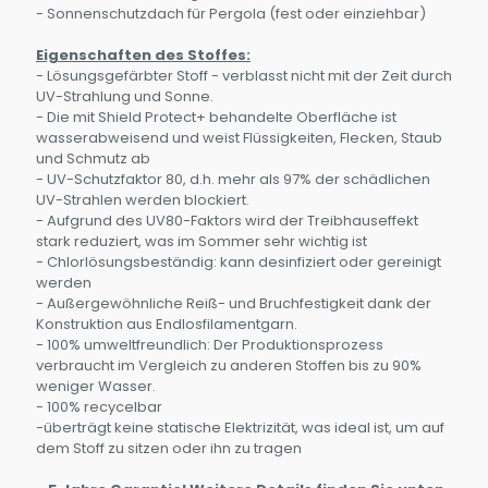
- Sonnenschutzdach für Pergola (fest oder einziehbar)
Eigenschaften des Stoffes:
- Lösungsgefärbter Stoff - verblasst nicht mit der Zeit durch
UV-Strahlung und Sonne.
- Die mit Shield Protect+ behandelte Oberfläche ist
wasserabweisend und weist Flüssigkeiten, Flecken, Staub
und Schmutz ab
- UV-Schutzfaktor 80, d.h. mehr als 97% der schädlichen
UV-Strahlen werden blockiert.
- Aufgrund des UV80-Faktors wird der Treibhauseffekt
stark reduziert, was im Sommer sehr wichtig ist
- Chlorlösungsbeständig: kann desinfiziert oder gereinigt
werden
- Außergewöhnliche Reiß- und Bruchfestigkeit dank der
Konstruktion aus Endlosfilamentgarn.
- 100% umweltfreundlich: Der Produktionsprozess
verbraucht im Vergleich zu anderen Stoffen bis zu 90%
weniger Wasser.
- 100% recycelbar
-überträgt keine statische Elektrizität, was ideal ist, um auf
dem Stoff zu sitzen oder ihn zu tragen