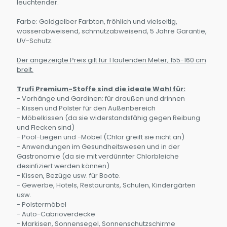
leuchtender.
Farbe: Goldgelber Farbton, fröhlich und vielseitig,
wasserabweisend, schmutzabweisend, 5 Jahre Garantie,
UV-Schutz.
Der angezeigte Preis gilt für 1 laufenden Meter, 155-160 cm
breit.
Trufi Premium-Stoffe sind die ideale Wahl für:
- Vorhänge und Gardinen: für draußen und drinnen
- Kissen und Polster für den Außenbereich
- Möbelkissen (da sie widerstandsfähig gegen Reibung
und Flecken sind)
- Pool-Liegen und -Möbel (Chlor greift sie nicht an)
- Anwendungen im Gesundheitswesen und in der
Gastronomie (da sie mit verdünnter Chlorbleiche
desinfiziert werden können)
- Kissen, Bezüge usw. für Boote.
- Gewerbe, Hotels, Restaurants, Schulen, Kindergärten
usw.
- Polstermöbel
- Auto-Cabrioverdecke
- Markisen, Sonnensegel, Sonnenschutzschirme