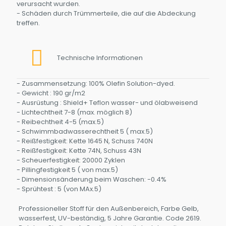
verursacht wurden.
- Schäden durch Trümmerteile, die auf die Abdeckung
treffen.
Technische Informationen
- Zusammensetzung: 100% Olefin Solution-dyed.
- Gewicht : 190 gr/m2
- Ausrüstung : Shield+ Teflon wasser- und ölabweisend
- Lichtechtheit 7-8 (max. möglich 8)
- Reibechtheit 4-5 (max.5)
- Schwimmbadwasserechtheit 5 ( max.5)
- Reißfestigkeit: Kette 1645 N, Schuss 740N
- Reißfestigkeit: Kette 74N, Schuss 43N
- Scheuerfestigkeit: 20000 Zyklen
- Pillingfestigkeit 5 ( von max.5)
- Dimensionsänderung beim Waschen: -0.4%
- Sprühtest : 5 (von MAx.5)
Professioneller Stoff für den Außenbereich, Farbe Gelb,
wasserfest, UV-beständig, 5 Jahre Garantie. Code 2619.