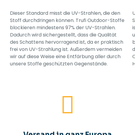
Dieser Standard misst die UV-Strahlen, die den
U
Stoff durchdringen können. Trufi Outdoor-Stoffe
S
blockieren mindestens 97% der UV-Strahlen.
i
Dadurch wird sichergestellt, dass die Qualität
u
des Schattens hervorragend ist, da er praktisch
b
frei von UV-Strahlung ist. Außerdem vermeiden
d
wir auf diese Weise eine Entfärbung aller durch
O
unsere Stoffe geschützten Gegenstände.
H
Versand in ganz Europa