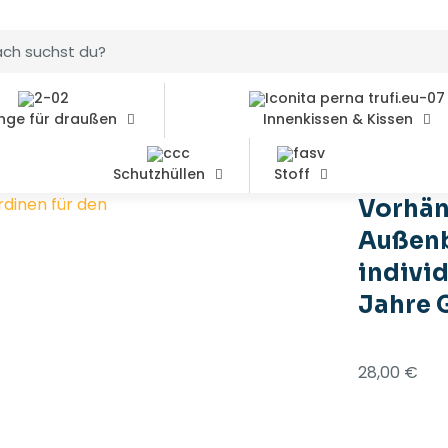
nge für draußen
Innenkissen & Kissen
Schutzhüllen
Stoff
inen für den Außenbereich, Farbe Rot, individuelle Größ
Vorhän
Außenb
individ
Jahre 
28,00
€