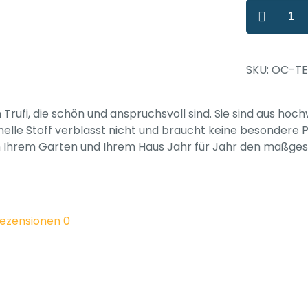
Vorhänge
und
Gardinen
für
SKU: OC-TE
den
Außenberei
Farbe
ufi, die schön und anspruchsvoll sind. Sie sind aus hoch
Rot,
elle Stoff verblasst nicht und braucht keine besondere Pfl
individuelle
hrem Garten und Ihrem Haus Jahr für Jahr den maßgeschne
Größe,
UV-
Schutz,
5
Jahre
ezensionen
0
Garantie
Menge