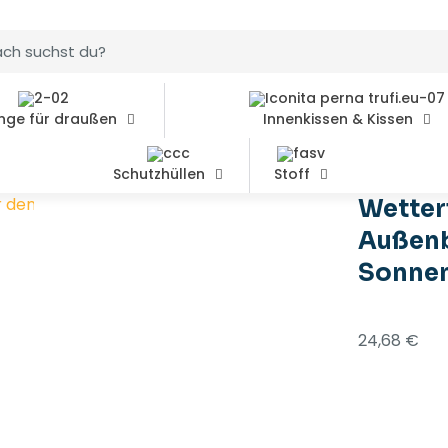
nge für draußen
Innenkissen & Kissen
Schutzhüllen
Stoff
den Außenbereich, individuelle Größe – Sonnen- und Poo
Wetter
Außenb
Sonnen
24,68
€