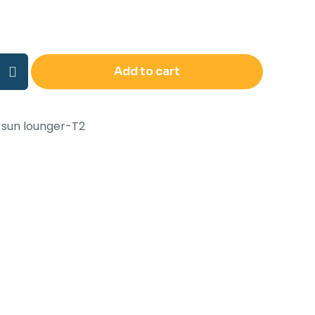
e
Add to cart
g
-sun lounger-T2
ch,