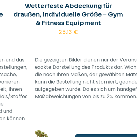
Wetterfeste Abdeckung für
e
draußen, individuelle Größe – Gym
& Fitness Equipment
25,13
€
ben und das
Die gezeigten Bilder dienen nur der Veran
nstellungen,
exakte Darstellung des Produkts dar. Wich
tsache,
die nach Ihren Maßen, der gewählten Mate
ariieren
kann die Bestellung nicht storniert, geän
eit, Ihnen
aufgegeben wurde. Da es sich um handgefe
als/Stoffes
Maßabweichungen von bis zu 2% kommen.
ie
nd und
agen können