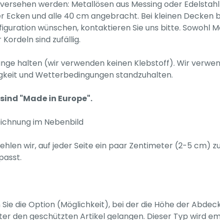
versehen werden: Metallösen aus Messing oder Edelstah
r Ecken und alle 40 cm angebracht. Bei kleinen Decken b
uration wünschen, kontaktieren Sie uns bitte. Sowohl Mes
Kordeln sind zufällig.
nge halten (wir verwenden keinen Klebstoff). Wir verwen
igkeit und Wetterbedingungen standzuhalten.
sind "Made in Europe".
eichnung im Nebenbild
n wir, auf jeder Seite ein paar Zentimeter (2-5 cm) zur
passt.
Sie die Option (Möglichkeit), bei der die Höhe der Abdec
r den geschützten Artikel gelangen. Dieser Typ wird emp