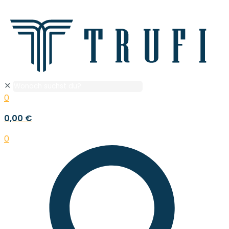
✕
0
0,00 €
0