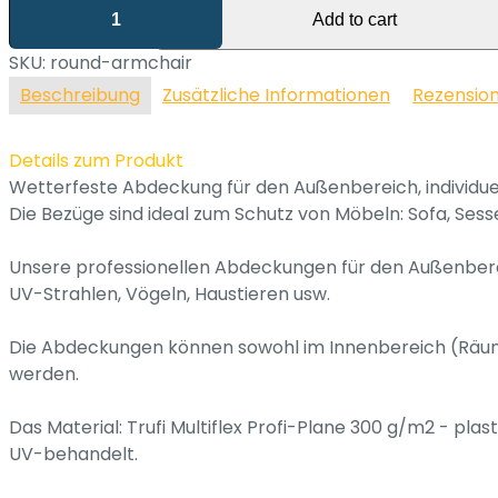
Wetterfeste
Add to cart
Abdeckung
für
SKU: round-armchair
draußen,
Beschreibung
Zusätzliche Informationen
Rezensio
individuelle
Größe
Details zum Produkt
-
Wetterfeste Abdeckung für den Außenbereich, individu
runder
Die Bezüge sind ideal zum Schutz von Möbeln: Sofa, Sess
Gartensessel
Menge
Unsere professionellen Abdeckungen für den Außenbere
UV-Strahlen, Vögeln, Haustieren usw.
Die Abdeckungen können sowohl im Innenbereich (Räume,
werden.
Das Material: Trufi Multiflex Profi-Plane 300 g/m2 - pla
UV-behandelt.