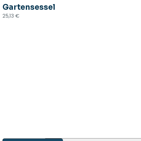
Gartensessel
25,13
€