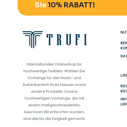
Sie
10% RABATT!
NÜT
BE
KO
DA
Internationaler Onlineshop für
hochwertige Textilien. Wählen Sie
LI
Vorhänge für den Innen- und
Außenbereich Ihres Hauses sowie
RÜ
andere Produkte. Unsere
RÜ
hochwertigen Vorhänge, die mit
IN
LIE
einem maßgeschneiderten,
luxuriösen Stil entworfen wurden,
sind alle für die Ewigkeit gemacht.