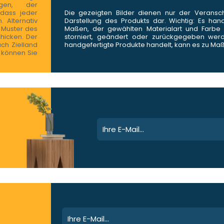
ungen, der
 dass jeder
Die gezeigten Bilder dienen nur der Veransc
 Alternativ
Darstellung des Produkts dar. Wichtig: Es han
s Muster des
Maßen, der gewählten Materialart und Farbe h
chicken. Der
storniert, geändert oder zurückgegeben we
ach Zielland
handgefertigte Produkte handelt, kann es zu M
n können Sie