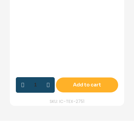
Cappucino
Add to cart
Vorhänge
2751
Menge
SKU: IC-TEX-2751