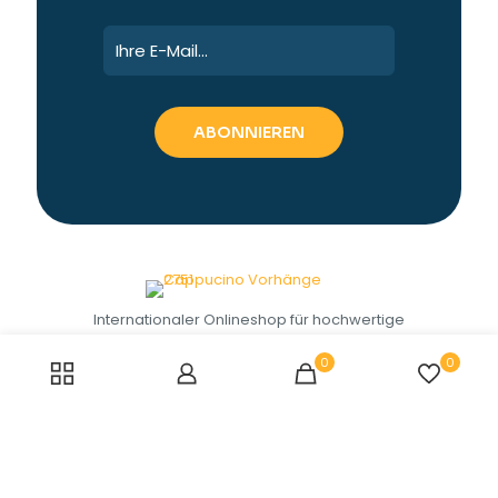
Internationaler Onlineshop für hochwertige
Textilien. Wählen Sie Vorhänge für den
Innen- und Außenbereich Ihres Hauses
0
0
sowie andere Produkte. Unsere
hochwertigen Vorhänge, die mit einem
maßgeschneiderten, luxuriösen Stil
entworfen wurden, sind alle für die Ewigkeit
gemacht.