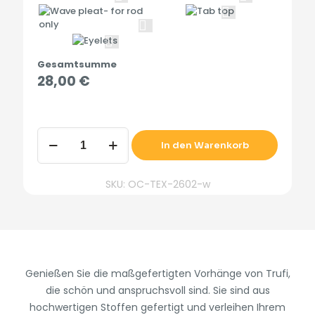
Gesamtsumme
28,00
€
Gardinen
In den Warenkorb
und
Vorhänge
für
SKU: OC-TEX-2602-w
den
Außenbereich,
Maßanfertigung,
Weiß
2602,
Breit,
UV-
Genießen Sie die maßgefertigten Vorhänge von Trufi,
Schutz,
die schön und anspruchsvoll sind. Sie sind aus
5
hochwertigen Stoffen gefertigt und verleihen Ihrem
Jahre