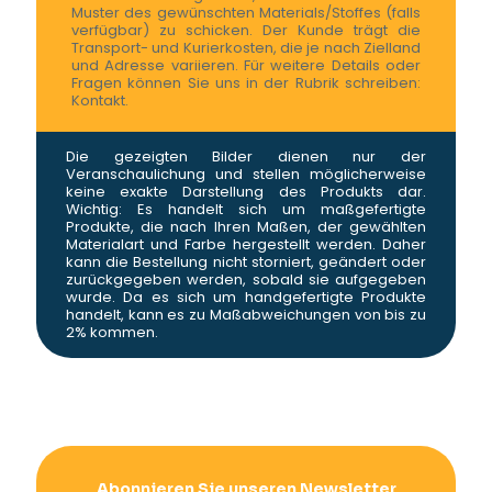
Muster des gewünschten Materials/Stoffes (falls
verfügbar) zu schicken. Der Kunde trägt die
Transport- und Kurierkosten, die je nach Zielland
und Adresse variieren. Für weitere Details oder
Fragen können Sie uns in der Rubrik schreiben:
Kontakt.
Die gezeigten Bilder dienen nur der
Veranschaulichung und stellen möglicherweise
keine exakte Darstellung des Produkts dar.
Wichtig: Es handelt sich um maßgefertigte
Produkte, die nach Ihren Maßen, der gewählten
Materialart und Farbe hergestellt werden. Daher
kann die Bestellung nicht storniert, geändert oder
zurückgegeben werden, sobald sie aufgegeben
wurde. Da es sich um handgefertigte Produkte
handelt, kann es zu Maßabweichungen von bis zu
2% kommen.
Abonnieren Sie unseren Newsletter